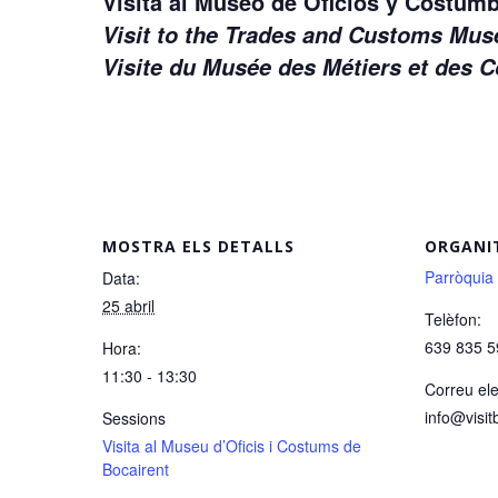
Visita al Museo de Oficios y Costu
Visit to the Trades and Customs M
Visite du Musée des Métiers et des
MOSTRA ELS DETALLS
ORGANI
Parròquia
Data:
25 abril
Telèfon:
639 835 5
Hora:
11:30 - 13:30
Correu ele
info@visit
Sessions
Visita al Museu d’Oficis i Costums de
Bocairent