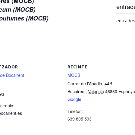
mbres (MOCB)
entrad
useum (MOCB)
 Coutumes (MOCB)
entrades
TZADOR
RECINTE
 de Bocairent
MOCB
Carrer de l'Abadia, 44B
Bocairent
,
Valencia
46880
Espanya
93
Google
ctrònic:
Telèfon:
bocairent.es
639 835 593