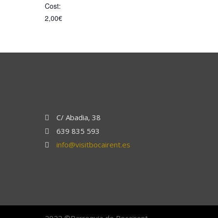
Cost:
2,00€
C/ Abadia, 38
639 835 593
info@visitbocairent.es