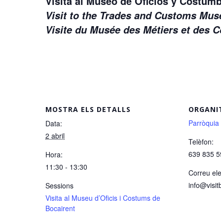
Visita al Museo de Oficios y Costu
Visit to the Trades and Customs M
Visite du Musée des Métiers et des
MOSTRA ELS DETALLS
ORGANI
Parròquia
Data:
2 abril
Telèfon:
639 835 5
Hora:
11:30 - 13:30
Correu ele
info@visit
Sessions
Visita al Museu d’Oficis i Costums de
Bocairent