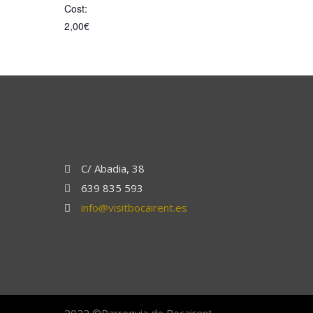
Cost:
2,00€
C/ Abadia, 38
639 835 593
info@visitbocairent.es