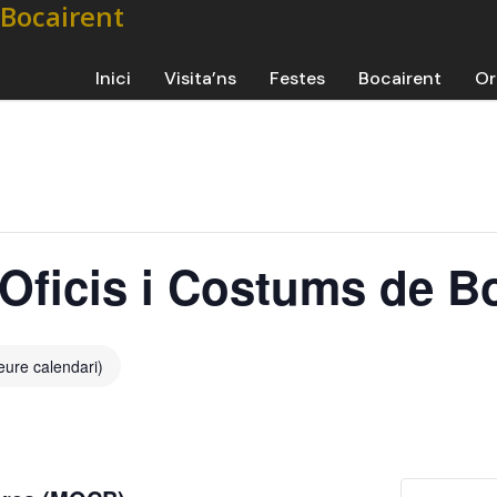
Inici
Visita’ns
Festes
Bocairent
Or
’Oficis i Costums de B
eure calendari)