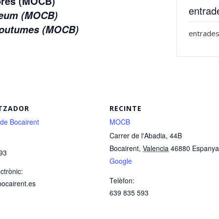
mbres (MOCB)
entrad
useum (MOCB)
 Coutumes (MOCB)
entrades
TZADOR
RECINTE
 de Bocairent
MOCB
Carrer de l'Abadia, 44B
Bocairent
,
Valencia
46880
Espanya
93
Google
ctrònic:
Telèfon:
bocairent.es
639 835 593