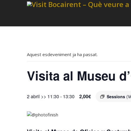
Aquest esdeveniment ja ha passat.
Visita al Museu d
2 abril >> 11:30
-
13:30
2,00€
Sessions
(V