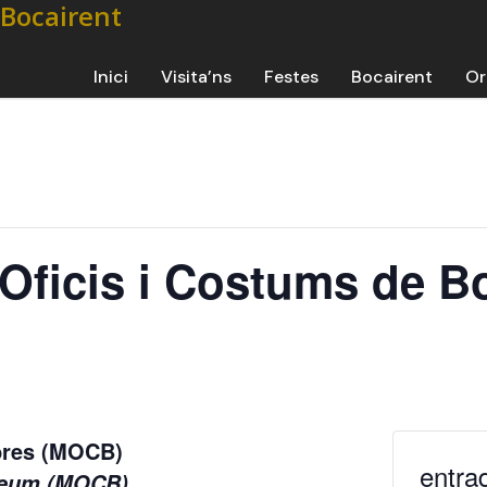
Inici
Visita’ns
Festes
Bocairent
Or
’Oficis i Costums de B
mbres (MOCB)
entra
useum (MOCB)