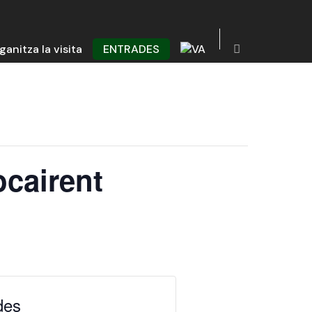
ganitza la visita
ENTRADES
ocairent
des