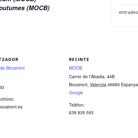
 Coutumes (MOCB)
entrades
TZADOR
RECINTE
 de Bocairent
MOCB
Carrer de l'Abadia, 44B
Bocairent
,
Valencia
46880
Espanya
93
Google
ctrònic:
Telèfon:
bocairent.es
639 835 593