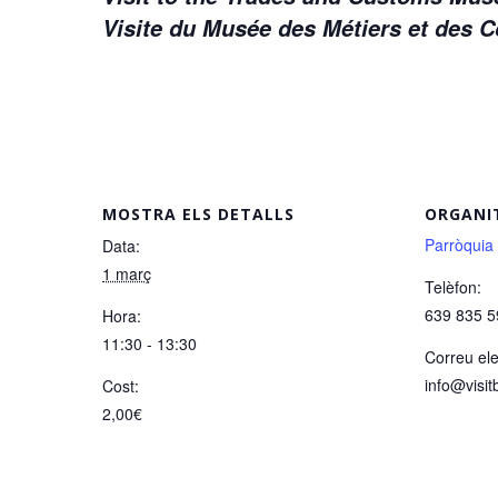
Visite du Musée des Métiers et des
MOSTRA ELS DETALLS
ORGANI
Parròquia
Data:
1 març
Telèfon:
639 835 5
Hora:
11:30 - 13:30
Correu ele
info@visit
Cost:
2,00€