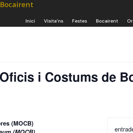
Inici
Visita’ns
Festes
Bocairent
Or
’Oficis i Costums de B
mbres (MOCB)
entrad
useum (MOCB)