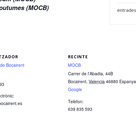
 Coutumes (MOCB)
entrades
TZADOR
RECINTE
 de Bocairent
MOCB
Carrer de l'Abadia, 44B
Bocairent
,
Valencia
46880
Espanya
93
Google
ctrònic:
Telèfon:
bocairent.es
639 835 593