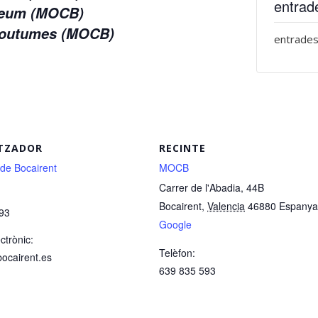
entrad
useum (MOCB)
 Coutumes (MOCB)
entrades
TZADOR
RECINTE
 de Bocairent
MOCB
Carrer de l'Abadia, 44B
Bocairent
,
Valencia
46880
Espanya
93
Google
ctrònic:
Telèfon:
bocairent.es
639 835 593