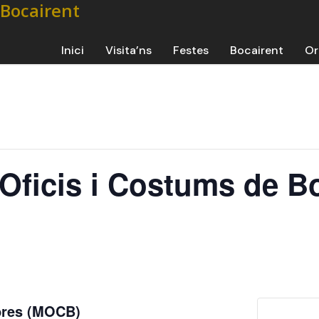
Inici
Visita’ns
Festes
Bocairent
Or
’Oficis i Costums de B
mbres (MOCB)