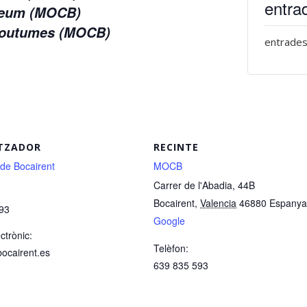
entra
useum (MOCB)
 Coutumes (MOCB)
entrades
TZADOR
RECINTE
 de Bocairent
MOCB
Carrer de l'Abadia, 44B
Bocairent
,
Valencia
46880
Espanya
93
Google
ctrònic:
Telèfon:
bocairent.es
639 835 593