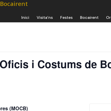
Inici
Visita’ns
Festes
Bocairent
Or
’Oficis i Costums de B
mbres (MOCB)