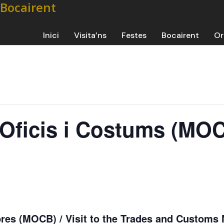
Inici
Visita’ns
Festes
Bocairent
Or
’Oficis i Costums (MO
bres (MOCB) / Visit to the Trades and Custom