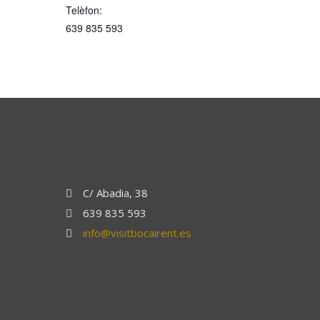
Telèfon:
639 835 593
C/ Abadia, 38
639 835 593
info@visitbocairent.es