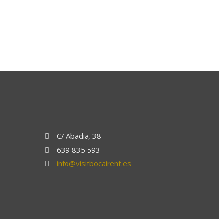
C/ Abadia, 38
639 835 593
info@visitbocairent.es