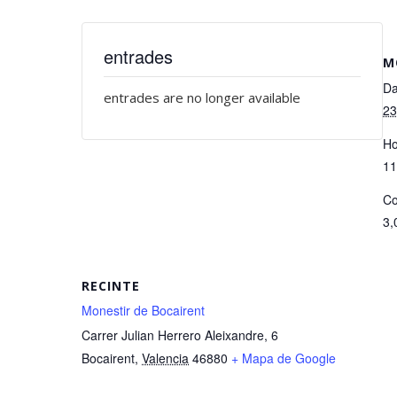
entrades
M
Da
entrades are no longer available
23
Ho
11
Co
3,
RECINTE
Monestir de Bocairent
Carrer Julian Herrero Aleixandre, 6
Bocairent
,
Valencia
46880
+ Mapa de Google