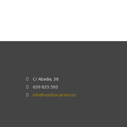
C/ Abadia, 38
639 835 593
info@visitbocairent.es