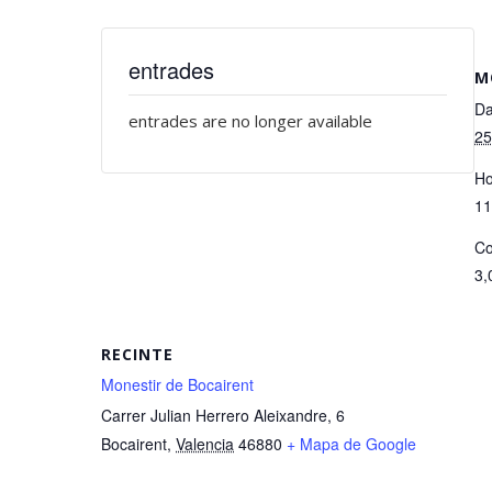
entrades
M
Da
entrades are no longer available
25
Ho
11
Co
3,
RECINTE
Monestir de Bocairent
Carrer Julian Herrero Aleixandre, 6
Bocairent
,
Valencia
46880
+ Mapa de Google