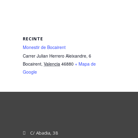
RECINTE
Monestir de Bocairent
Carrer Julian Herrero Aleixandre, 6
Bocairent
,
Valencia
46880
+ Mapa de
Google
C/ Abadia, 38