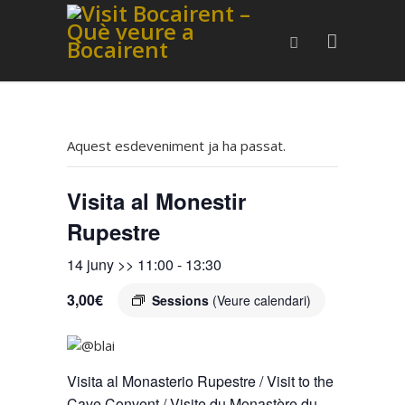
Aquest esdeveniment ja ha passat.
Visita al Monestir
Rupestre
14 juny >> 11:00
-
13:30
3,00€
Sessions
(Veure calendari)
Visita al Monasterio Rupestre / Visit to the
Cave Convent / Visite du Monastère du