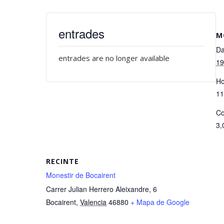
entrades
M
Da
entrades are no longer available
19
Ho
11
Co
3,
RECINTE
Monestir de Bocairent
Carrer Julian Herrero Aleixandre, 6
Bocairent
,
Valencia
46880
+ Mapa de Google