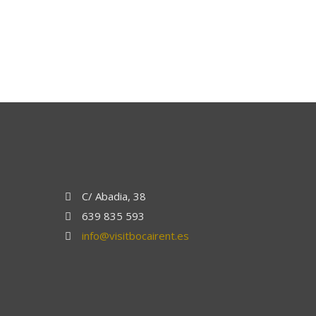
C/ Abadia, 38
639 835 593
info@visitbocairent.es