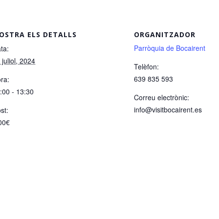
OSTRA ELS DETALLS
ORGANITZADOR
Parròquia de Bocairent
ta:
 juliol, 2024
Telèfon:
639 835 593
ra:
:00 - 13:30
Correu electrònic:
info@visitbocairent.es
st:
00€