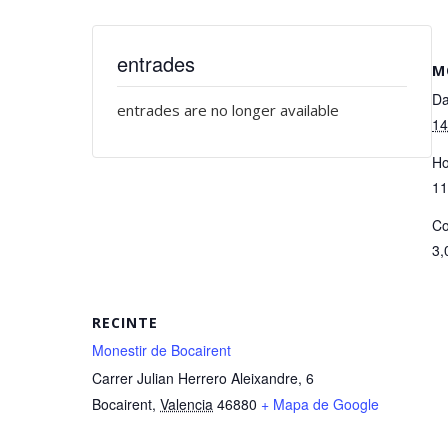
entrades
M
Da
entrades are no longer available
14
Ho
11
Co
3,
RECINTE
Monestir de Bocairent
Carrer Julian Herrero Aleixandre, 6
Bocairent
,
Valencia
46880
+ Mapa de Google