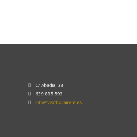
C/ Abadia, 38
639 835 593
info@visitbocairent.es