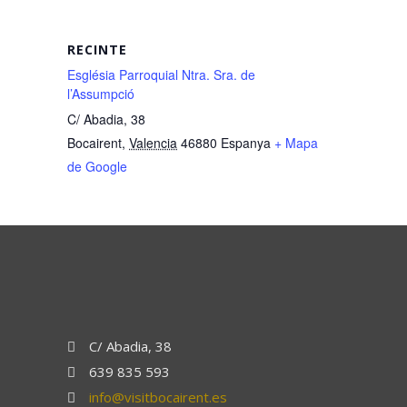
RECINTE
Església Parroquial Ntra. Sra. de
l’Assumpció
C/ Abadia, 38
Bocairent
,
Valencia
46880
Espanya
+ Mapa
de Google
C/ Abadia, 38
639 835 593
info@visitbocairent.es