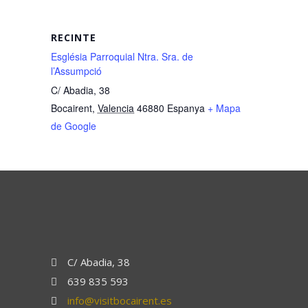
RECINTE
Església Parroquial Ntra. Sra. de
l’Assumpció
C/ Abadia, 38
Bocairent
,
Valencia
46880
Espanya
+ Mapa
de Google
C/ Abadia, 38
639 835 593
info@visitbocairent.es