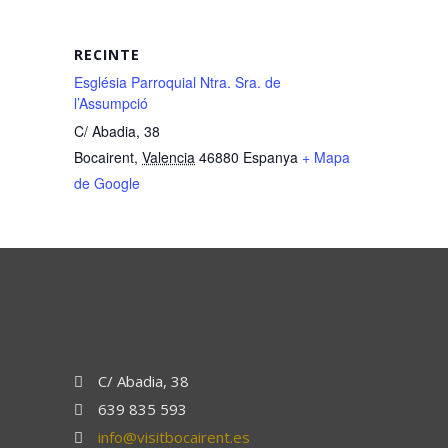
RECINTE
Església Parroquial Ntra. Sra. de
l’Assumpció
C/ Abadia, 38
Bocairent
,
Valencia
46880
Espanya
+ Mapa
de Google
C/ Abadia, 38
639 835 593
info@visitbocairent.es