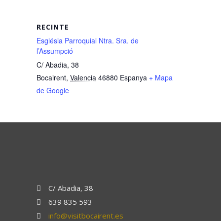
RECINTE
Església Parroquial Ntra. Sra. de
l’Assumpció
C/ Abadia, 38
Bocairent
,
Valencia
46880
Espanya
+ Mapa
de Google
C/ Abadia, 38
639 835 593
info@visitbocairent.es