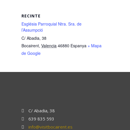
RECINTE
Església Parroquial Ntra. Sra. de
l’Assumpció
C/ Abadia, 38
Bocairent
,
Valencia
46880
Espanya
+ Mapa
de Google
C/ Abadia, 38
639 835 593
info@visitbocairent.es