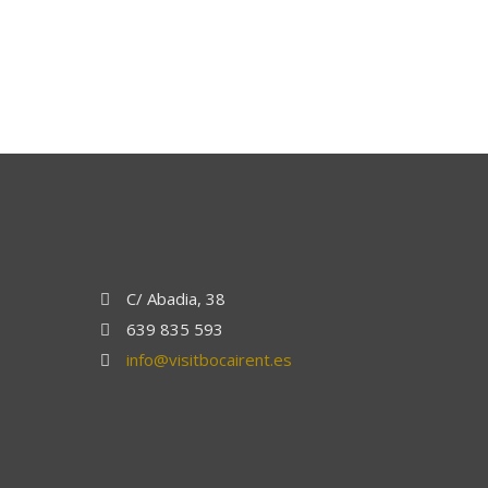
C/ Abadia, 38
639 835 593
info@visitbocairent.es