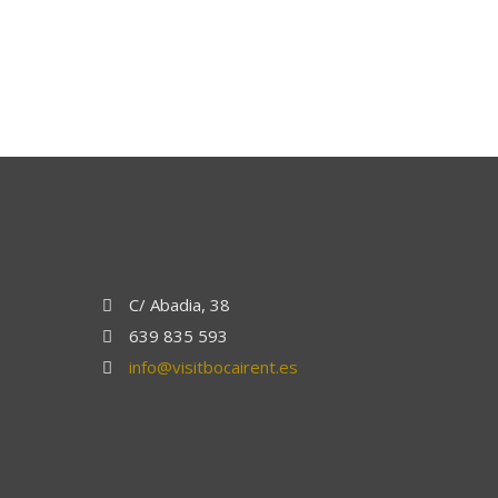
C/ Abadia, 38
639 835 593
info@visitbocairent.es