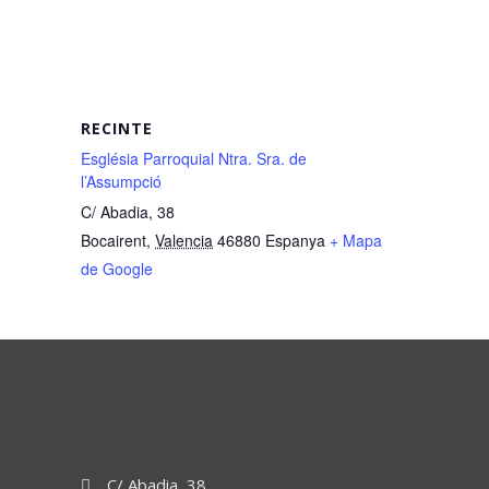
RECINTE
Església Parroquial Ntra. Sra. de
l’Assumpció
C/ Abadia, 38
Bocairent
,
Valencia
46880
Espanya
+ Mapa
de Google
C/ Abadia, 38