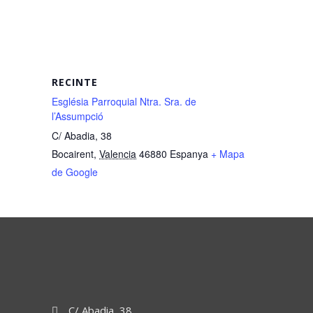
RECINTE
Església Parroquial Ntra. Sra. de
l’Assumpció
C/ Abadia, 38
Bocairent
,
Valencia
46880
Espanya
+ Mapa
de Google
C/ Abadia, 38