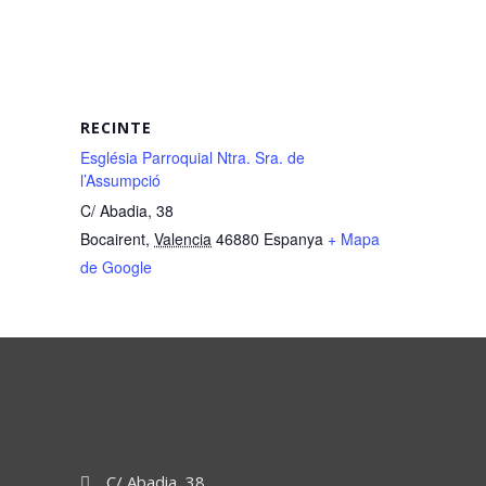
RECINTE
Església Parroquial Ntra. Sra. de
l’Assumpció
C/ Abadia, 38
Bocairent
,
Valencia
46880
Espanya
+ Mapa
de Google
C/ Abadia, 38