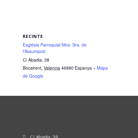
RECINTE
Església Parroquial Ntra. Sra. de
l’Assumpció
C/ Abadia, 38
Bocairent
,
Valencia
46880
Espanya
+ Mapa
de Google
C/ Abadia, 38