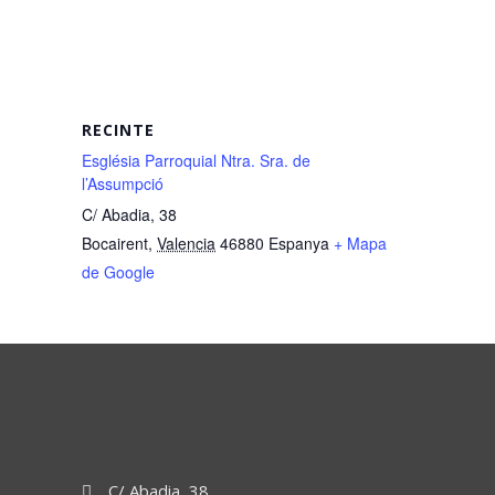
RECINTE
Església Parroquial Ntra. Sra. de
l’Assumpció
C/ Abadia, 38
Bocairent
,
Valencia
46880
Espanya
+ Mapa
de Google
C/ Abadia, 38