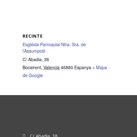
RECINTE
Església Parroquial Ntra. Sra. de
l’Assumpció
C/ Abadia, 38
Bocairent
,
Valencia
46880
Espanya
+ Mapa
de Google
C/ Abadia, 38