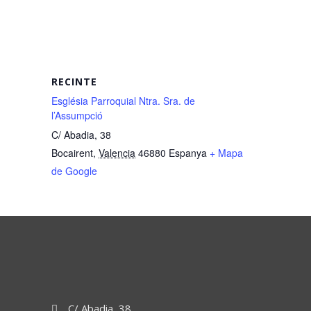
RECINTE
Església Parroquial Ntra. Sra. de
l’Assumpció
C/ Abadia, 38
Bocairent
,
Valencia
46880
Espanya
+ Mapa
de Google
C/ Abadia, 38