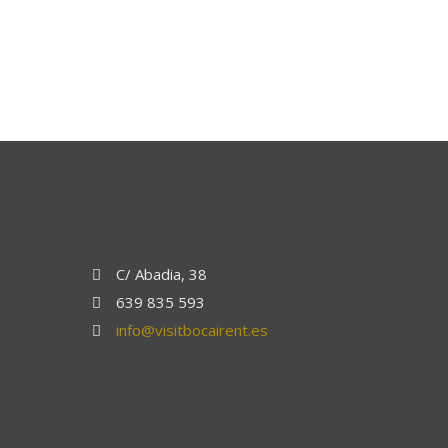
C/ Abadia, 38
639 835 593
info@visitbocairent.es