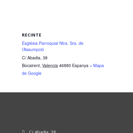
RECINTE
Església Parroquial Ntra. Sra. de
l’Assumpció
C/ Abadia, 38
Bocairent
,
Valencia
46880
Espanya
+ Mapa
de Google
C/ Abadia, 38