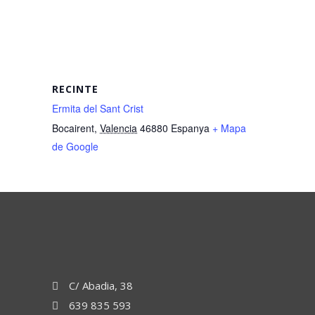
RECINTE
Ermita del Sant Crist
Bocairent
,
Valencia
46880
Espanya
+ Mapa
de Google
C/ Abadia, 38
639 835 593