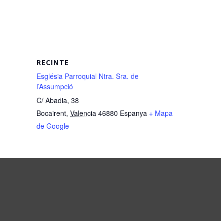
RECINTE
Església Parroquial Ntra. Sra. de
l’Assumpció
C/ Abadia, 38
Bocairent
,
Valencia
46880
Espanya
+ Mapa
de Google