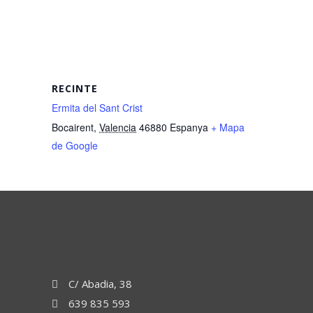
RECINTE
Ermita del Sant Crist
Bocairent
,
Valencia
46880
Espanya
+ Mapa
de Google
C/ Abadia, 38
639 835 593