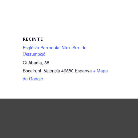
RECINTE
Església Parroquial Ntra. Sra. de
l’Assumpció
C/ Abadia, 38
Bocairent
,
Valencia
46880
Espanya
+ Mapa
de Google