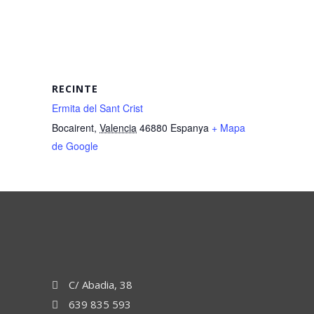
RECINTE
Ermita del Sant Crist
Bocairent
,
Valencia
46880
Espanya
+ Mapa
de Google
C/ Abadia, 38
639 835 593