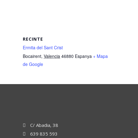
RECINTE
Ermita del Sant Crist
Bocairent
,
Valencia
46880
Espanya
+ Mapa
de Google
C/ Abadia, 38
639 835 593