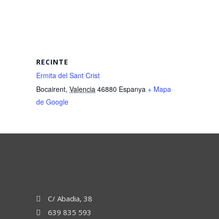
RECINTE
Ermita del Sant Crist
Bocairent
,
Valencia
46880
Espanya
+ Mapa
de Google
C/ Abadia, 38
639 835 593