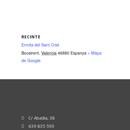
RECINTE
Ermita del Sant Crist
Bocairent
,
Valencia
46880
Espanya
+ Mapa
de Google
C/ Abadia, 38
639 835 593