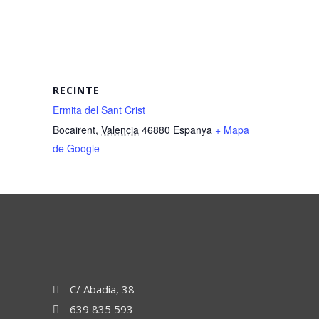
RECINTE
Ermita del Sant Crist
Bocairent
,
Valencia
46880
Espanya
+ Mapa
de Google
C/ Abadia, 38
639 835 593