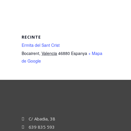
RECINTE
Ermita del Sant Crist
Bocairent
,
Valencia
46880
Espanya
+ Mapa
de Google
C/ Abadia, 38
639 835 593