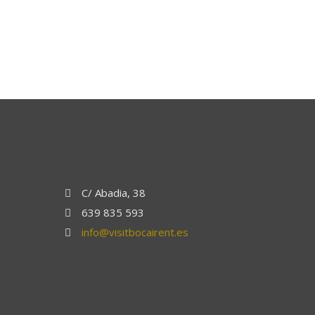
C/ Abadia, 38
639 835 593
info@visitbocairent.es