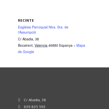
RECINTE
Església Parroquial Ntra. Sra. de
l’Assumpció
C/ Abadia, 38
Bocairent
,
Valencia
46880
Espanya
+ Mapa
de Google
C/ Abadia, 38
639 835 593