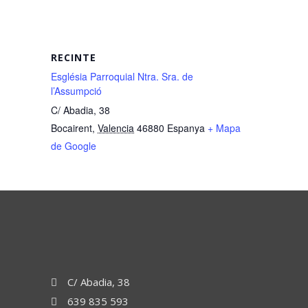
RECINTE
Església Parroquial Ntra. Sra. de
l’Assumpció
C/ Abadia, 38
Bocairent
,
Valencia
46880
Espanya
+ Mapa
de Google
C/ Abadia, 38
639 835 593