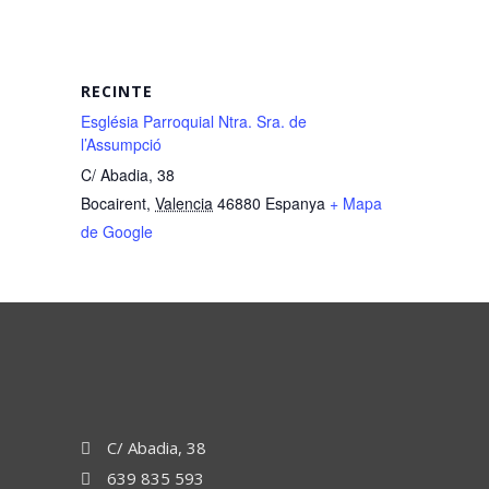
RECINTE
Església Parroquial Ntra. Sra. de
l’Assumpció
C/ Abadia, 38
Bocairent
,
Valencia
46880
Espanya
+ Mapa
de Google
C/ Abadia, 38
639 835 593