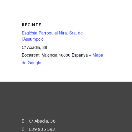
RECINTE
Església Parroquial Ntra. Sra. de
l’Assumpció
C/ Abadia, 38
Bocairent
,
Valencia
46880
Espanya
+ Mapa
de Google
C/ Abadia, 38
639 835 593