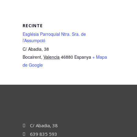
RECINTE
Església Parroquial Ntra. Sra. de
l’Assumpció
C/ Abadia, 38
Bocairent
,
Valencia
46880
Espanya
+ Mapa
de Google
C/ Abadia, 38
639 835 593