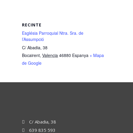
RECINTE
Església Parroquial Ntra. Sra. de
l’Assumpció
C/ Abadia, 38
Bocairent
,
Valencia
46880
Espanya
+ Mapa
de Google
C/ Abadia, 38
639 835 593