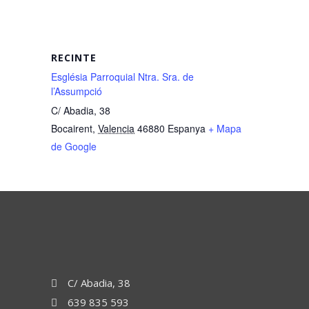
RECINTE
Església Parroquial Ntra. Sra. de
l’Assumpció
C/ Abadia, 38
Bocairent
,
Valencia
46880
Espanya
+ Mapa
de Google
C/ Abadia, 38
639 835 593