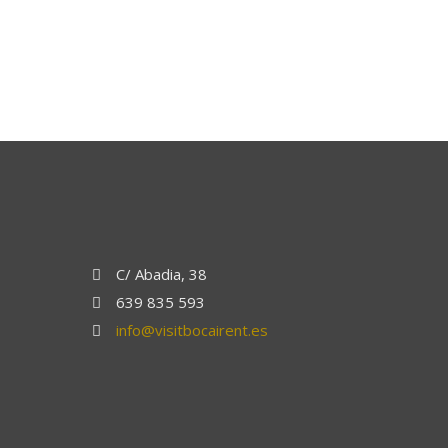
C/ Abadia, 38
639 835 593
info@visitbocairent.es