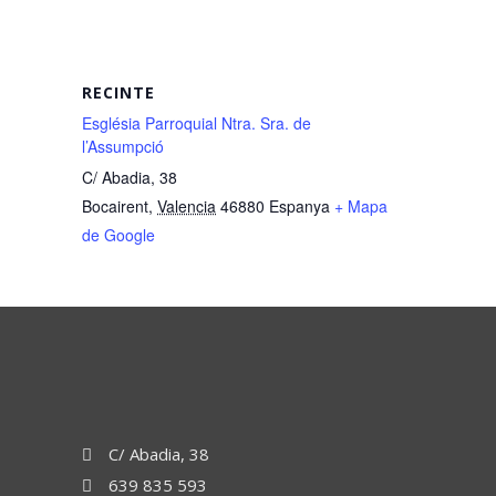
RECINTE
Església Parroquial Ntra. Sra. de
l’Assumpció
C/ Abadia, 38
Bocairent
,
Valencia
46880
Espanya
+ Mapa
de Google
C/ Abadia, 38
639 835 593