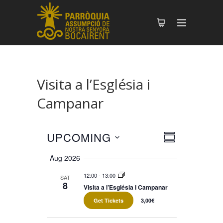
Visita a l’Església i
Campanar
UPCOMING
Views
Event
SUMMARY
Select
Views
Navigation
Aug 2026
date.
Navigation
12:00
-
13:00
SAT
8
Visita a l’Església i Campanar
Get Tickets
3,00€