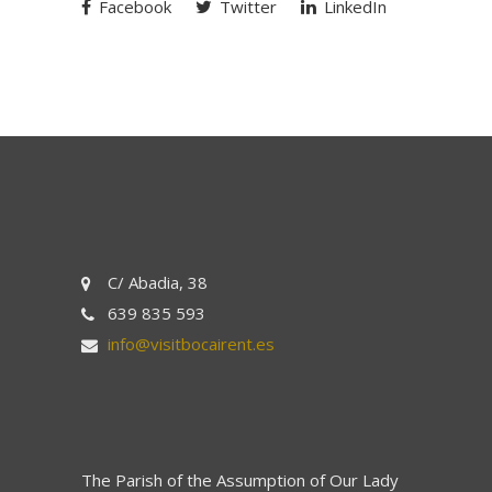
Facebook
Twitter
LinkedIn
C/ Abadia, 38
639 835 593
info@visitbocairent.es
The Parish of the Assumption of Our Lady