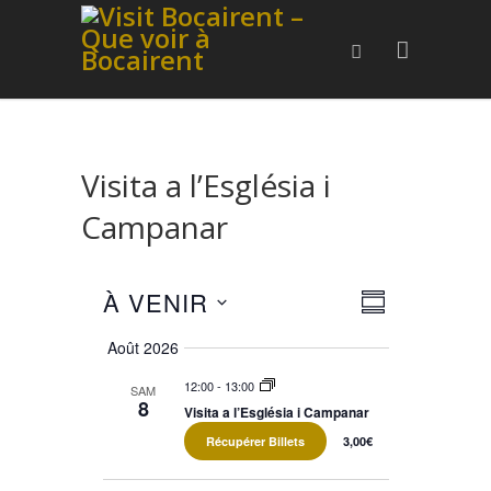
Visita a l’Església i
Campanar
À VENIR
Navigation
Navigation
RÉSUMÉ
Sélectionnez
de
par
Août 2026
la
vues
consultati
date
Évènement
12:00
-
13:00
SAM
8
Visita a l’Església i Campanar
Récupérer Billets
3,00€